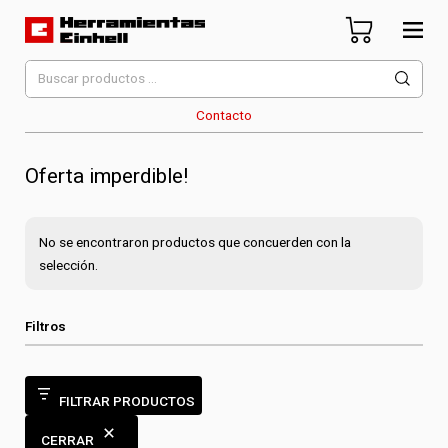
Skip
to
content
Herramientas Einhell
Distribuidor Oficial
Buscar
por:
Contacto
Oferta imperdible!
No se encontraron productos que concuerden con la
selección.
Filtros
FILTRAR PRODUCTOS
CERRAR