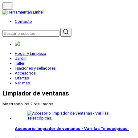
Skip
to
content
Herramientas Einhell
Distribuidor Oficial
Contacto
Buscar
por:
Hogar y Limpieza
Jardin
Taller
Fijaciones y selladores
Accesorios
Ofertas
Ver más
Limpiador de ventanas
Mostrando los 2 resultados
Accesorio limpiador de ventanas - Varillas Telescópicas.