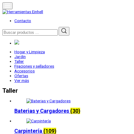
Skip
to
content
Herramientas Einhell
Distribuidor Oficial
Contacto
Buscar
por:
Hogar y Limpieza
Jardin
Taller
Fijaciones y selladores
Accesorios
Ofertas
Ver más
Taller
Baterias y Cargadores
(30)
Carpintería
(109)