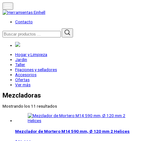
Skip
to
content
Herramientas Einhell
Distribuidor Oficial
Contacto
Buscar
por:
Hogar y Limpieza
Jardin
Taller
Fijaciones y selladores
Accesorios
Ofertas
Ver más
Mezcladoras
Mostrando los 11 resultados
Mezclador de Mortero M14 590 mm, Ø 120 mm 2 Helices