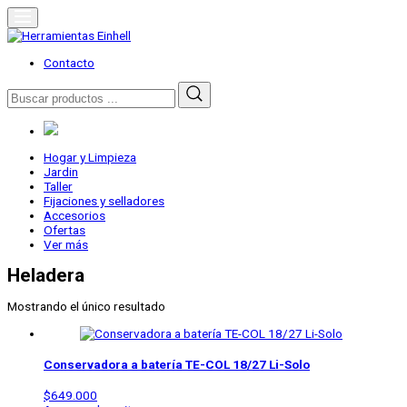
Skip
to
content
Herramientas Einhell
Distribuidor Oficial
Contacto
Buscar
por:
Hogar y Limpieza
Jardin
Taller
Fijaciones y selladores
Accesorios
Ofertas
Ver más
Heladera
Mostrando el único resultado
Conservadora a batería
TE-COL 18/27 Li-Solo
$
649.000