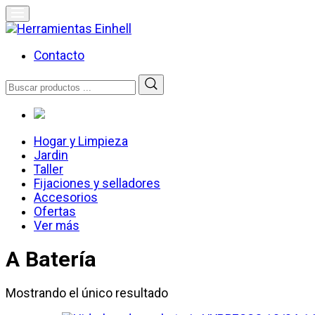
Skip
to
content
Herramientas Einhell
Distribuidor Oficial
Contacto
Buscar
por:
Hogar y Limpieza
Jardin
Taller
Fijaciones y selladores
Accesorios
Ofertas
Ver más
A Batería
Mostrando el único resultado