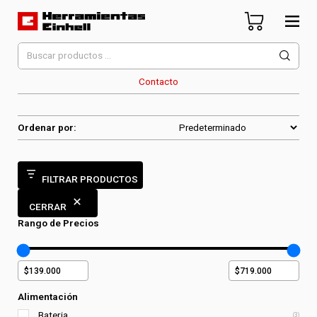
Skip
to
content
Herramientas Einhell
Distribuidor Oficial
Buscar
por:
Contacto
Ordenar por:
FILTRAR PRODUCTOS
CERRAR
Rango de Precios
Alimentación
Bateria
(3)