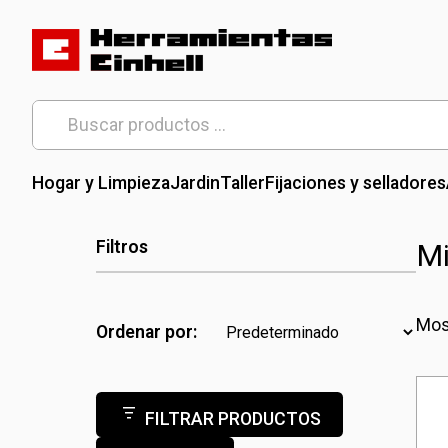
Skip
to
content
Herramientas Einhell
Distribuidor Oficial
Buscar
por:
Hogar y Limpieza
Jardin
Taller
Fijaciones y selladores
Filtros
Mi
Mos
Ordenar por:
FILTRAR PRODUCTOS