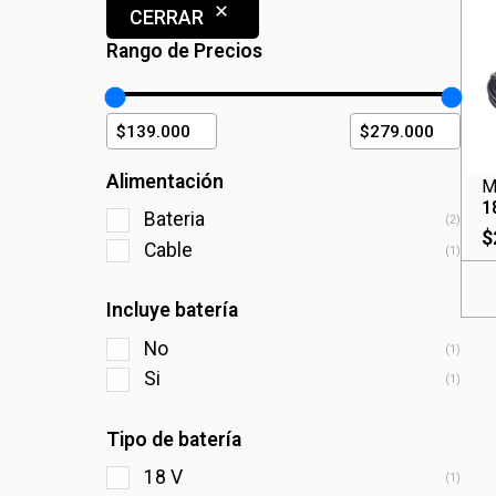
CERRAR
Rango de Precios
Alimentación
M
1
Bateria
(2)
$
Cable
(1)
Incluye batería
No
(1)
Si
(1)
Tipo de batería
18 V
(1)