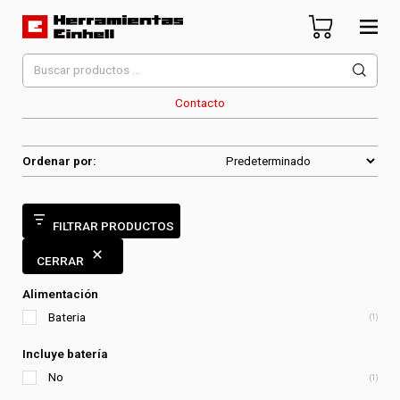
Skip
to
content
Herramientas Einhell
Distribuidor Oficial
Buscar
por:
Contacto
Ordenar por:
FILTRAR PRODUCTOS
CERRAR
Alimentación
Bateria
(1)
Incluye batería
No
(1)