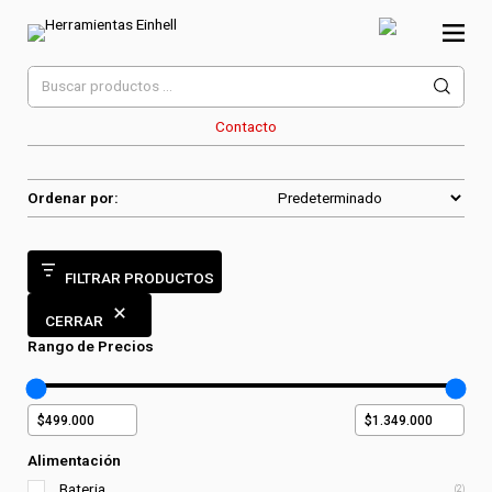
Skip
to
content
Herramientas Einhell
Distribuidor Oficial
Buscar
por:
Contacto
Ordenar por:
FILTRAR PRODUCTOS
CERRAR
Rango de Precios
Alimentación
Bateria
(2)