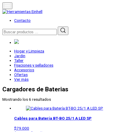
Skip
to
content
Herramientas Einhell
Distribuidor Oficial
Contacto
Buscar
por:
Hogar y Limpieza
Jardin
Taller
Fijaciones y selladores
Accesorios
Ofertas
Ver más
Cargadores de Baterias
Mostrando los 6 resultados
Cables para Batería BT-BO 25/1 A LED SP
$
79.000