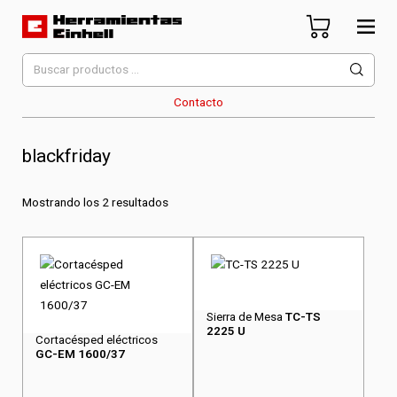
Skip
to
content
Herramientas Einhell
Distribuidor Oficial
Buscar
por:
Contacto
blackfriday
Mostrando los 2 resultados
Sierra de Mesa
TC-TS
2225 U
Cortacésped eléctricos
GC-EM 1600/37