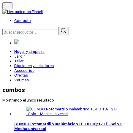
Skip
to
content
Herramientas Einhell
Distribuidor Oficial
Contacto
Buscar
por:
Hogar y Limpieza
Jardin
Taller
Fijaciones y selladores
Accesorios
Ofertas
Ver más
combos
Mostrando el único resultado
COMBO Rotomartillo Inalámbrico
TE-HD 18/12 Li - Solo +
Mecha universal