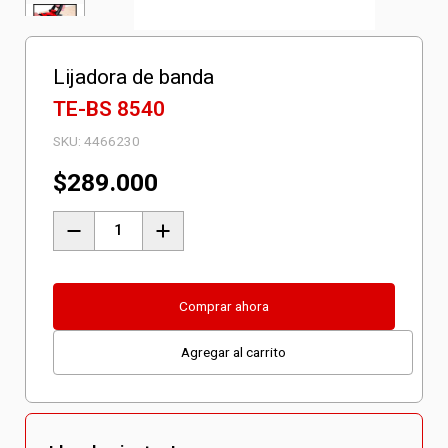
Lijadora de banda
TE-BS 8540
SKU:
4466230
$
289.000
Lijadora
de
banda
TE-
Comprar ahora
BS
Agregar al carrito
8540
cantidad