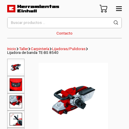
Skip
to
content
Herramientas Einhell
Distribuidor Oficial
Buscar
por:
Contacto
Inicio
Taller
Carpintería
Lijadoras/Pulidoras
Lijadora de banda TE-BS 8540