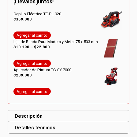
¡Llevalos juntos!
Cepillo Eléctrico TE-PL 920
$
359.000
Agregar al carrito
Lija de Banda Para Madera y Metal 75 x 533 mm
Rango
$
10.190
–
$
22.800
de
precios:
desde
Agregar al carrito
$10.190
Aplicador de Pintura TC-SY 700S
hasta
$
209.000
$22.800
Agregar al carrito
Descripción
Detalles técnicos