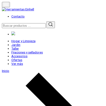
Skip
to
content
Herramientas Einhell
Distribuidor Oficial
Contacto
Buscar
por:
Hogar y Limpieza
Jardin
Taller
Fijaciones y selladores
Accesorios
Ofertas
Ver más
Inicio