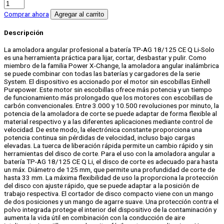
Amoladora
angular
Comprar ahora
Agregar al carrito
inalámbrica
125
Descripción
mm
18V
La amoladora angular profesional a batería TP-AG 18/125 CE Q Li-Solo
TP-
es una herramienta práctica para lijar, cortar, desbastar y pulir. Como
AG
miembro de la familia Power X-Change, la amoladora angular inalámbrica
18/125
se puede combinar con todas las baterías y cargadores de la serie
CE
System. El dispositivo es accionado por el motor sin escobillas Einhell
Q
Purepower. Este motor sin escobillas ofrece más potencia y un tiempo
Li
de funcionamiento más prolongado que los motores con escobillas de
-
carbón convencionales. Entre 3.000 y 10.500 revoluciones por minuto, la
Solo
potencia de la amoladora de corte se puede adaptar de forma flexible al
cantidad
material respectivo y a las diferentes aplicaciones mediante control de
velocidad. De este modo, la electrónica constante proporciona una
potencia continua sin pérdidas de velocidad, incluso bajo cargas
elevadas. La tuerca de liberación rápida permite un cambio rápido y sin
herramientas del disco de corte. Para el uso con la amoladora angular a
batería TP-AG 18/125 CE Q Li, el disco de corte es adecuado para hasta
un máx. Diámetro de 125 mm, que permite una profundidad de corte de
hasta 33 mm. La máxima flexibilidad de uso la proporciona la protección
del disco con ajuste rápido, que se puede adaptar a la posición de
trabajo respectiva. El cortador de disco compacto viene con un mango
de dos posiciones y un mango de agarre suave. Una protección contra el
polvo integrada protege el interior del dispositivo de la contaminación y
aumenta la vida útil en combinación con la conducción de aire