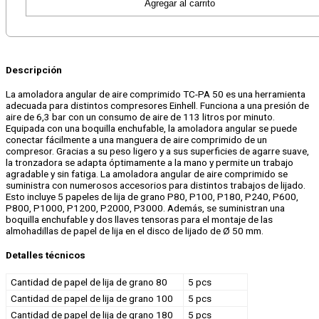
Agregar al carrito
Descripción
La amoladora angular de aire comprimido TC-PA 50 es una herramienta
adecuada para distintos compresores Einhell. Funciona a una presión de
aire de 6,3 bar con un consumo de aire de 113 litros por minuto.
Equipada con una boquilla enchufable, la amoladora angular se puede
conectar fácilmente a una manguera de aire comprimido de un
compresor. Gracias a su peso ligero y a sus superficies de agarre suave,
la tronzadora se adapta óptimamente a la mano y permite un trabajo
agradable y sin fatiga. La amoladora angular de aire comprimido se
suministra con numerosos accesorios para distintos trabajos de lijado.
Esto incluye 5 papeles de lija de grano P80, P100, P180, P240, P600,
P800, P1000, P1200, P2000, P3000. Además, se suministran una
boquilla enchufable y dos llaves tensoras para el montaje de las
almohadillas de papel de lija en el disco de lijado de Ø 50 mm.
Detalles técnicos
Cantidad de papel de lija de grano 80
5 pcs
Cantidad de papel de lija de grano 100
5 pcs
Cantidad de papel de lija de grano 180
5 pcs