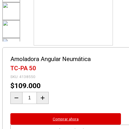
Amoladora Angular Neumática
TC-PA 50
SKU:
4138550
$
109.000
Amoladora
Angular
Neumática
TC-
PA
Comprar ahora
50
cantidad