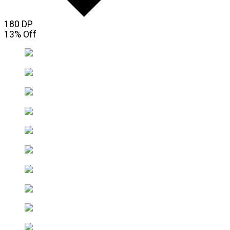
180 DP
13% Off