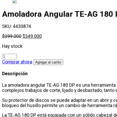
Amoladora Angular
TE-AG 180 
SKU:
4430874
$
399.000
$
349.000
Hay stock
Amoladora
Angular
Comprar ahora
Agregar al carrito
TE-
AG
Descripción
180
DP
La amoladora angular TE-AG 180 DP es una herramienta s
cantidad
complejos trabajos de corte, lijado y desbastado, tanto en
Su protector de discos se puede adaptar en un abrir y c
bloqueo del husillo permite un cambio de herramienta ráp
La TE-AG 180 DP está equipada con un sólido cabezal del