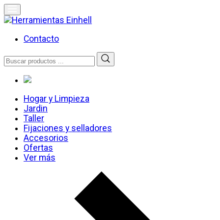
Skip
to
content
Herramientas Einhell
Distribuidor Oficial
Contacto
Buscar
por:
Hogar y Limpieza
Jardin
Taller
Fijaciones y selladores
Accesorios
Ofertas
Ver más