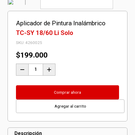
Aplicador de Pintura Inalámbrico
TC-SY 18/60 Li Solo
SKU:
4260025
$
199.000
Aplicador
de
Pintura
Inalámbrico
Comprar ahora
TC-
Agregar al carrito
SY
18/60
Li
Solo
Descripción