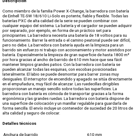
Descripción
Como miembro de la familia Power X-Change, la barredora con batería
de Einhell TE-SW 18/610 Li-Solo es potente, fiable y flexible. Todas las
baterías PXC de alta calidad de la serie se pueden combinar con
cualquier equipo del sistema. La batería y el cargador se pueden adquirir
por separado, por ejemplo, en forma de un práctico set para
principiantes. La barredora necesita una batería de 18 voltios para su
funcionamiento. Barrer la entrada o el camino peatonal puede ser difícil,
pero no debe. La barredora con batería ayuda en la limpieza para un
barrido sin esfuerzo ni trabajo con accionamiento y motor asistidos por
batería. Especialmente la limpieza de gran superficie de hasta 1800 m²
por hora gracias al ancho de barrido de 610 mm hace que sea fácil
mantener limpios grandes patios. Con la barredora con batería se
pueden alcanzar todas las esquinas, con escobas posicionadas
lateralmente. El labio se puede desmontar para barrer zonas muy
desiguales. El interruptor de encendido y apagado se sitúa directamente
en el empuñadura, muy fácil de alcanzar. Las ruedecillas dirigibles
proporcionan un manejo sencillo sobre todas las superficies. La
barredora con batería es cómoda de transportar gracias a la forma
ergonómica y las grandes ruedas. La barredora con batería dispone de
una superficie de colocación y un manillar regulable para guardarla de
forma sencilla. El envío incluye un contenedor de suciedad de 20 litros de
alta calidad y seguro de colocar.
Detalles técnicos
Anchura de barrido
610 mm