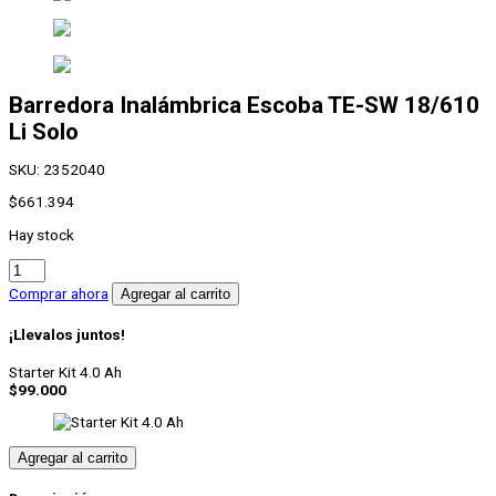
Barredora Inalámbrica Escoba
TE-SW 18/610
Li Solo
SKU:
2352040
$
661.394
Hay stock
Barredora
Inalámbrica
Comprar ahora
Agregar al carrito
Escoba
TE-
¡Llevalos juntos!
SW
18/610
Starter Kit 4.0 Ah
Li
$
99.000
Solo
cantidad
Agregar al carrito