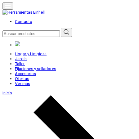
Skip
to
content
Herramientas Einhell
Distribuidor Oficial
Contacto
Buscar
por:
Hogar y Limpieza
Jardin
Taller
Fijaciones y selladores
Accesorios
Ofertas
Ver más
Inicio