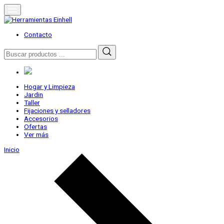
Skip
to
content
Herramientas Einhell
Distribuidor Oficial
Contacto
Buscar
por:
Hogar y Limpieza
Jardin
Taller
Fijaciones y selladores
Accesorios
Ofertas
Ver más
Inicio