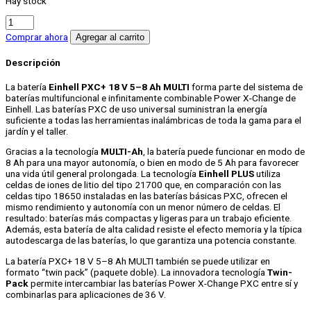
Hay stock
BATERIA
18V
Comprar ahora
Agregar al carrito
5-
8Ah
Descripción
Multi-
Ah
La batería
Einhell PXC+ 18 V 5–8 Ah MULTI
forma parte del sistema de
PXC
baterías multifuncional e infinitamente combinable Power X-Change de
Plus
Einhell. Las baterías PXC de uso universal suministran la energía
cantidad
suficiente a todas las herramientas inalámbricas de toda la gama para el
jardín y el taller.
Gracias a la tecnología
MULTI-Ah
, la batería puede funcionar en modo de
8 Ah para una mayor autonomía, o bien en modo de 5 Ah para favorecer
una vida útil general prolongada. La tecnología
Einhell PLUS
utiliza
celdas de iones de litio del tipo 21700 que, en comparación con las
celdas tipo 18650 instaladas en las baterías básicas PXC, ofrecen el
mismo rendimiento y autonomía con un menor número de celdas. El
resultado: baterías más compactas y ligeras para un trabajo eficiente.
Además, esta batería de alta calidad resiste el efecto memoria y la típica
autodescarga de las baterías, lo que garantiza una potencia constante.
La batería PXC+ 18 V 5–8 Ah MULTI también se puede utilizar en
formato “twin pack” (paquete doble). La innovadora tecnología
Twin-
Pack
permite intercambiar las baterías Power X-Change PXC entre sí y
combinarlas para aplicaciones de 36 V.