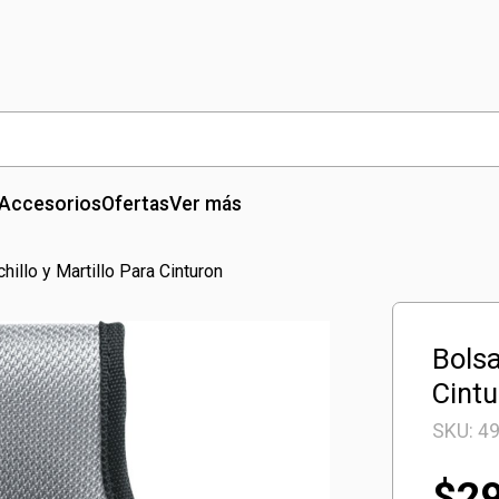
Accesorios
Ofertas
Ver más
hillo y Martillo Para Cinturon
Bolsa
Cint
SKU:
4
$
2