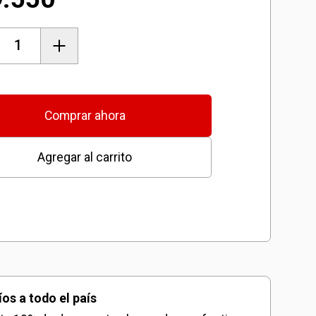
lo
Comprar ahora
lo
Agregar al carrito
ron
dad
íos a todo el país