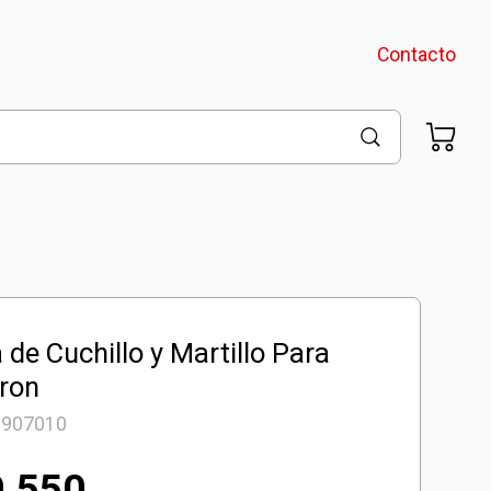
Contacto
 de Cuchillo y Martillo Para
uron
9907010
9.550