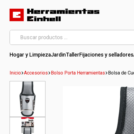
Skip
to
content
Herramientas Einhell
Distribuidor Oficial
Buscar
por:
Hogar y Limpieza
Jardin
Taller
Fijaciones y selladores
Inicio
Accesorios
Bolso Porta Herramientas
Bolsa de Cuc