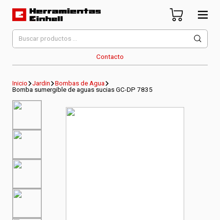
Skip
to
content
Herramientas Einhell
Distribuidor Oficial
Buscar
por:
Contacto
Inicio
Jardin
Bombas de Agua
Bomba sumergible de aguas sucias GC-DP 7835