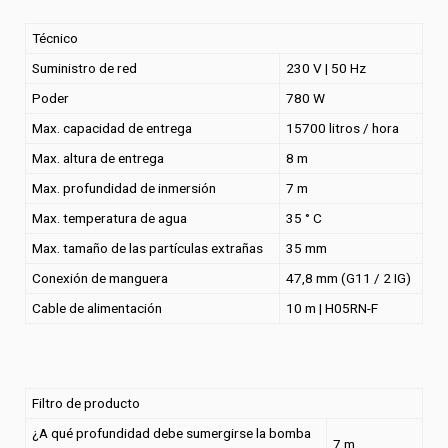
Técnico
Suministro de red
230 V | 50 Hz
Poder
780 W
Max. capacidad de entrega
15700 litros / hora
Max. altura de entrega
8 m
Max. profundidad de inmersión
7 m
Max. temperatura de agua
35 ° C
Max. tamaño de las partículas extrañas
35 mm
Conexión de manguera
47,8 mm (G11 / 2 IG)
Cable de alimentación
10 m | H05RN-F
Filtro de producto
¿A qué profundidad debe sumergirse la bomba
7 m