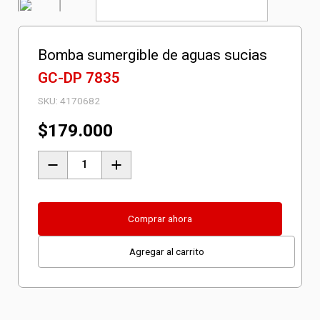
Bomba sumergible de aguas sucias
GC-DP 7835
SKU:
4170682
$
179.000
Bomba
sumergible
de
aguas
Comprar ahora
sucias
Agregar al carrito
GC-
DP
7835
cantidad