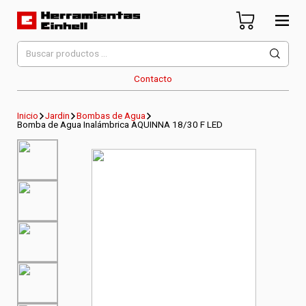
Skip
to
content
Herramientas Einhell
Distribuidor Oficial
Buscar
por:
Contacto
Inicio
Jardin
Bombas de Agua
Bomba de Agua Inalámbrica AQUINNA 18/30 F LED