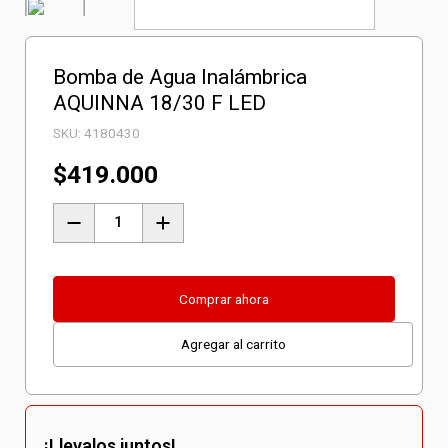
Bomba de Agua Inalámbrica
AQUINNA 18/30 F LED
SKU:
4180430
$
419.000
Bomba
de
Agua
Inalámbrica
Comprar ahora
AQUINNA
Agregar al carrito
18/30
F
LED
cantidad
¡Llevalos juntos!