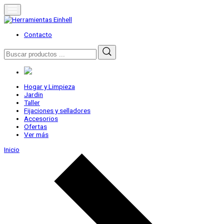
Skip
to
content
Herramientas Einhell
Distribuidor Oficial
Contacto
Buscar
por:
Hogar y Limpieza
Jardin
Taller
Fijaciones y selladores
Accesorios
Ofertas
Ver más
Inicio