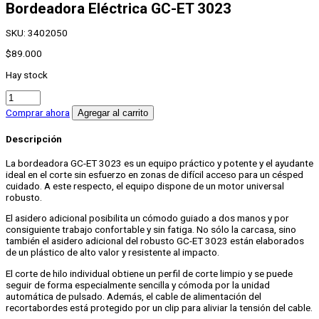
Bordeadora Eléctrica
GC-ET 3023
SKU:
3402050
$
89.000
Hay stock
Bordeadora
Eléctrica
Comprar ahora
Agregar al carrito
GC-
ET
Descripción
3023
cantidad
La bordeadora GC-ET 3023 es un equipo práctico y potente y el ayudante
ideal en el corte sin esfuerzo en zonas de difícil acceso para un césped
cuidado. A este respecto, el equipo dispone de un motor universal
robusto.
El asidero adicional posibilita un cómodo guiado a dos manos y por
consiguiente trabajo confortable y sin fatiga. No sólo la carcasa, sino
también el asidero adicional del robusto GC-ET 3023 están elaborados
de un plástico de alto valor y resistente al impacto.
El corte de hilo individual obtiene un perfil de corte limpio y se puede
seguir de forma especialmente sencilla y cómoda por la unidad
automática de pulsado. Además, el cable de alimentación del
recortabordes está protegido por un clip para aliviar la tensión del cable.