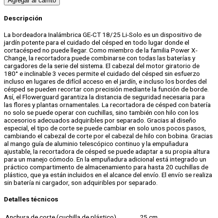
Agregar al carrito
Descripción
La bordeadora Inalámbrica GE-CT 18/25 Li-Solo es un dispositivo de
jardín potente para el cuidado del césped en todo lugar donde el
cortacésped no puede llegar. Como miembro de la familia Power X-
Change, la recortadora puede combinarse con todas las baterías y
cargadores de la serie del sistema. El cabezal del motor giratorio de
180° e inclinable 3 veces permite el cuidado del césped sin esfuerzo
incluso en lugares de difícil acceso en el jardín, e incluso los bordes del
césped se pueden recortar con precisión mediante la función de borde.
Así, el Flowerguard garantiza la distancia de seguridad necesaria para
las flores y plantas ornamentales. La recortadora de césped con batería
no solo se puede operar con cuchillas, sino también con hilo con los
accesorios adecuados adquiribles por separado. Gracias al diseño
especial, el tipo de corte se puede cambiar en solo unos pocos pasos,
cambiando el cabezal de corte por el cabezal de hilo con bobina. Gracias
al mango guía de aluminio telescópico continuo y la empuñadura
ajustable, la recortadora de césped se puede adaptar a su propia altura
para un manejo cómodo. En la empuñadura adicional está integrado un
práctico compartimento de almacenamiento para hasta 20 cuchillas de
plástico, que ya están incluidos en el alcance del envío. El envío se realiza
sin batería ni cargador, son adquiribles por separado.
Detalles técnicos
Anchura de corte (cuchilla de plástico)
25 cm