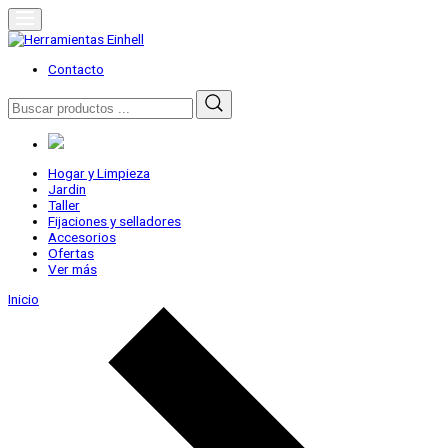
Skip
to
content
Herramientas Einhell
Distribuidor Oficial
Contacto
Buscar
por:
Hogar y Limpieza
Jardin
Taller
Fijaciones y selladores
Accesorios
Ofertas
Ver más
Inicio