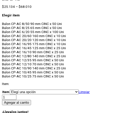
Rango
$
25.134
–
$
68.010
de
precios:
Elegir item
desde
$25.134
Bulon CP-AC 8/50 90 mm CINC x 50 Uni
hasta
Bulon CP-AC 8/25 65 mm CINC x 50 Uni
$68.010
Bulon CP-AC 6/20 55 mm CINC x 100 Uni
Bulon CP-AC 20/60 160 mm CINC x 10 Uni
Bulon CP-AC 20/20 120 mm CINC x 10 Uni
Bulon CP-AC 16/95 175 mm CINC x 10 Uni
Bulon CP-AC 16/45 125 mm CINC x 25 Uni
Bulon CP-AC 16/10 90 mm CINC x 25 Uni
Bulon CP-AC 12/80 140 mm CINC x 25 Uni
Bulon CP-AC 12/35 95 mm CINC x 50 Uni
Bulon CP-AC 12/10 70 mm CINC x 50 Uni
Bulon CP-AC 10/90 140 mm CINC x 25 Uni
Bulon CP-AC 10/45 95 mm CINC x 50 Uni
Bulon CP-AC 10/25 75 mm CINC x 50 Uni
Item:
Item
Limpiar
Bulon
de
Agregar al carrito
Expansion
Controlada
¡Llevalos juntos!
CP