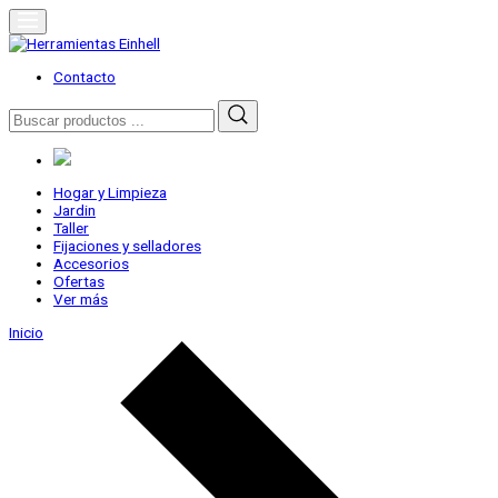
Skip
to
content
Herramientas Einhell
Distribuidor Oficial
Contacto
Buscar
por:
Hogar y Limpieza
Jardin
Taller
Fijaciones y selladores
Accesorios
Ofertas
Ver más
Inicio