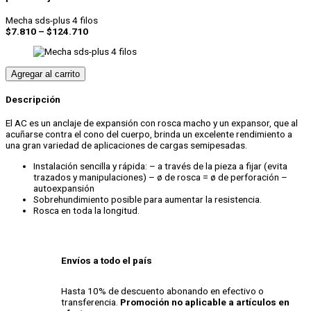
AC
Mecha sds-plus 4 filos
cantidad
Rango
$
7.810
–
$
124.710
de
precios:
desde
Agregar al carrito
$7.810
hasta
$124.710
Descripción
El AC es un anclaje de expansión con rosca macho y un expansor, que al
acuñarse contra el cono del cuerpo, brinda un excelente rendimiento a
una gran variedad de aplicaciones de cargas semipesadas.
Instalación sencilla y rápida: – a través de la pieza a fijar (evita
trazados y manipulaciones) – ø de rosca = ø de perforación –
autoexpansión
Sobrehundimiento posible para aumentar la resistencia.
Rosca en toda la longitud.
Envíos a todo el país
Hasta 10% de descuento abonando en efectivo o
transferencia.
Promoción no aplicable a artículos en