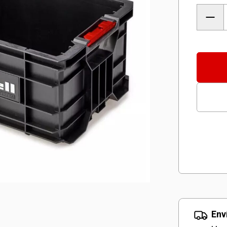
Cajón
Apila
Siste
E-
CASE
canti
Env