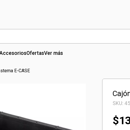
Accesorios
Ofertas
Ver más
Sistema E-CASE
Cajó
SKU:
4
$
1