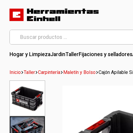
Skip
to
content
Herramientas Einhell
Distribuidor Oficial
Buscar
por:
Hogar y Limpieza
Jardin
Taller
Fijaciones y selladores
Inicio
Taller
Carpintería
Maletín y Bolso
Cajón Apilable 