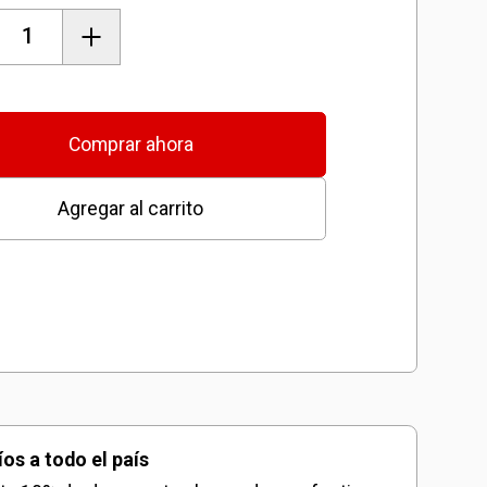
ble
ma
Comprar ahora
Agregar al carrito
dad
íos a todo el país