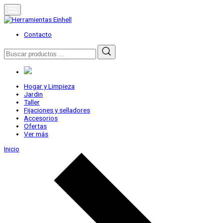
Skip
to
content
Herramientas Einhell
Distribuidor Oficial
Contacto
Buscar
por:
Hogar y Limpieza
Jardin
Taller
Fijaciones y selladores
Accesorios
Ofertas
Ver más
Inicio