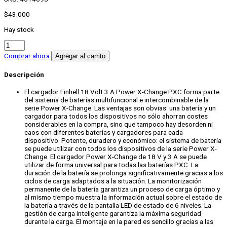
$
43.000
Hay stock
Cargador
de
Comprar ahora
Agregar al carrito
Baterías
18V
Descripción
3.0A
-
El cargador Einhell 18 Volt 3 A Power X-Change PXC forma parte
PXC
del sistema de baterías multifuncional e intercombinable de la
cantidad
serie Power X-Change. Las ventajas son obvias: una batería y un
cargador para todos los dispositivos no sólo ahorran costes
considerables en la compra, sino que tampoco hay desorden ni
caos con diferentes baterías y cargadores para cada
dispositivo. Potente, duradero y económico: el sistema de batería
se puede utilizar con todos los dispositivos de la serie Power X-
Change. El cargador Power X-Change de 18 V y 3 A se puede
utilizar de forma universal para todas las baterías PXC. La
duración de la batería se prolonga significativamente gracias a los
ciclos de carga adaptados a la situación. La monitorización
permanente de la batería garantiza un proceso de carga óptimo y
al mismo tiempo muestra la información actual sobre el estado de
la batería a través de la pantalla LED de estado de 6 niveles. La
gestión de carga inteligente garantiza la máxima seguridad
durante la carga. El montaje en la pared es sencillo gracias a las