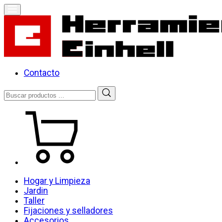
Skip
to
content
Herramientas Einhell
Distribuidor Oficial
Contacto
Buscar
por:
Hogar y Limpieza
Jardin
Taller
Fijaciones y selladores
Accesorios