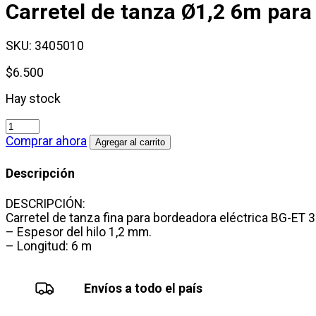
Carretel de tanza Ø1,2 6m para 
SKU:
3405010
$
6.500
Hay stock
Carretel
de
Comprar ahora
Agregar al carrito
tanza
Ø1,2
Descripción
6m
para
DESCRIPCIÓN:
bordeadora
Carretel de tanza fina para bordeadora eléctrica BG-ET 
eléctrica
– Espesor del hilo 1,2 mm.
Einhell
– Longitud: 6 m
cantidad
Envíos a todo el país