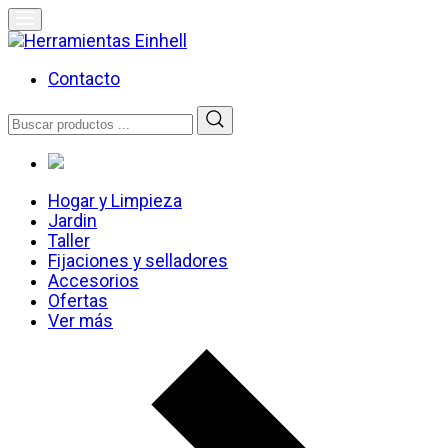
Skip
to
content
Herramientas Einhell
Distribuidor Oficial
Contacto
Buscar
por:
Hogar y Limpieza
Jardin
Taller
Fijaciones y selladores
Accesorios
Ofertas
Ver más