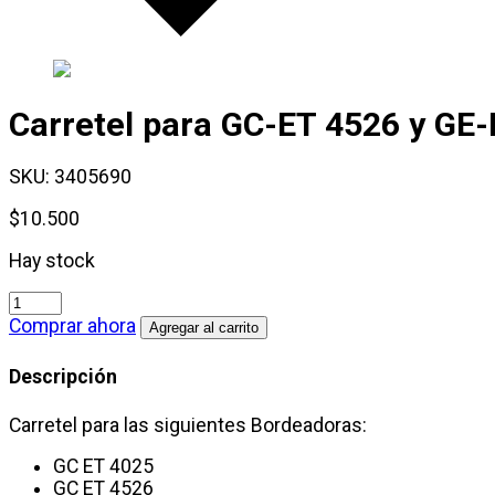
Carretel para GC-ET 4526 y
GE-
SKU:
3405690
$
10.500
Hay stock
Carretel
para
Comprar ahora
Agregar al carrito
GC-
ET
Descripción
4526
y
Carretel para las siguientes Bordeadoras:
GE-
ET
GC ET 4025
5027
GC ET 4526