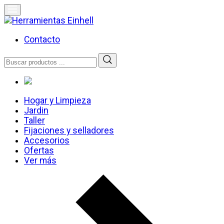
Skip
to
content
Herramientas Einhell
Distribuidor Oficial
Contacto
Buscar
por:
Hogar y Limpieza
Jardin
Taller
Fijaciones y selladores
Accesorios
Ofertas
Ver más