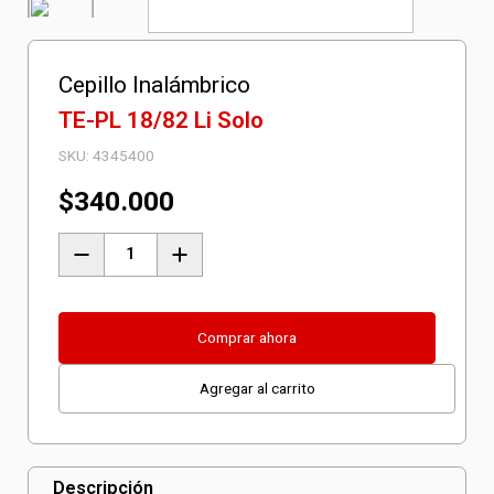
Cepillo Inalámbrico
TE-PL 18/82 Li Solo
SKU:
4345400
$
340.000
Cepillo
Inalámbrico
TE-
PL
Comprar ahora
18/82
Agregar al carrito
Li
Solo
cantidad
Descripción