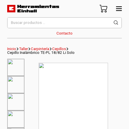
Skip
to
content
Herramientas Einhell
Distribuidor Oficial
Buscar
por:
Contacto
Inicio
Taller
Carpintería
Cepillos
Cepillo Inalámbrico TE-PL 18/82 Li Solo