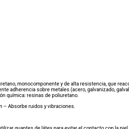
etano, monocomponente y de alta resistencia, que reacci
elente adherencia sobre metales (acero, galvanizado, galva
́n química: resinas de poliuretano.
n – Absorbe ruidos y vibraciones.
tilizar guantes de látex para evitar el contacto con la piel.