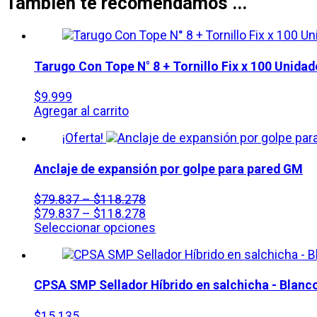
También te recomendamos ...
Tarugo Con Tope N° 8 + Tornillo Fix x 100 Unidad
$
9.999
Agregar al carrito
¡Oferta!
Anclaje de expansión por golpe para pared GM
$
79.837
–
$
118.278
$
79.837
–
$
118.278
Este
Seleccionar opciones
producto
tiene
varias
variantes.
CPSA SMP Sellador Híbrido en salchicha - Blanc
Las
opciones
$
15.135