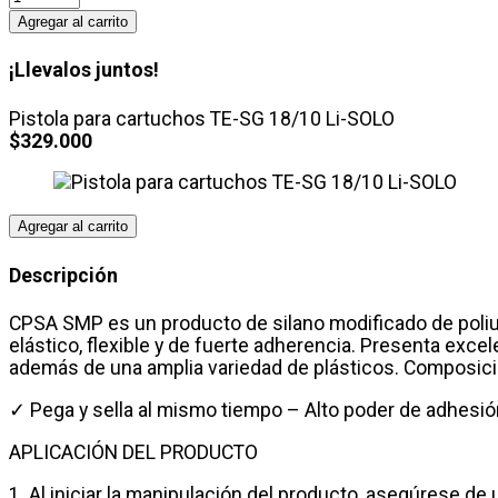
-
Agregar al carrito
Sellador
Híbrido
¡Llevalos juntos!
SMP
cantidad
Pistola para cartuchos TE-SG 18/10 Li-SOLO
$
329.000
Agregar al carrito
Descripción
CPSA SMP es un producto de silano modificado de poliur
elástico, flexible y de fuerte adherencia. Presenta exc
además de una amplia variedad de plásticos. Composicio
✓ Pega y sella al mismo tiempo – Alto poder de adhesió
APLICACIÓN DEL PRODUCTO
1. Al iniciar la manipulación del producto, asegúrese de u