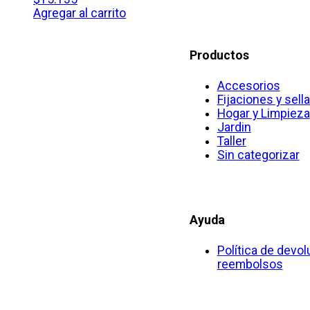
se
Agregar al carrito
pueden
elegir
en
Productos
la
página
Accesorios
del
Fijaciones y sell
producto
Hogar y Limpieza
Jardin
Taller
Sin categorizar
Ayuda
Política de devol
reembolsos