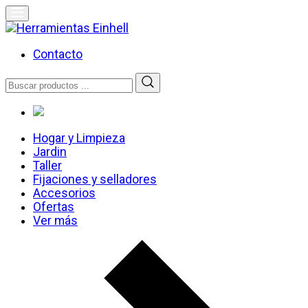
Skip
to
content
Herramientas Einhell
Distribuidor Oficial
Contacto
Buscar
por:
Hogar y Limpieza
Jardin
Taller
Fijaciones y selladores
Accesorios
Ofertas
Ver más