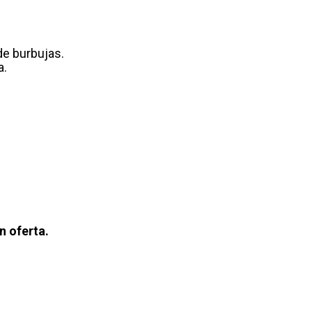
 de burbujas.
a.
n oferta.