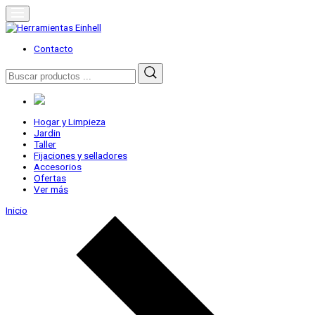
Skip
to
content
Herramientas Einhell
Distribuidor Oficial
Contacto
Buscar
por:
Hogar y Limpieza
Jardin
Taller
Fijaciones y selladores
Accesorios
Ofertas
Ver más
Inicio