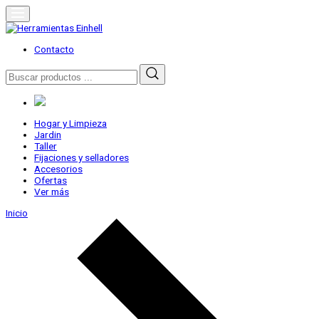
Skip
to
content
Herramientas Einhell
Distribuidor Oficial
Contacto
Buscar
por:
Hogar y Limpieza
Jardin
Taller
Fijaciones y selladores
Accesorios
Ofertas
Ver más
Inicio