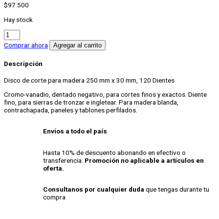
$
97.500
Hay stock
Disco
De
Comprar ahora
Agregar al carrito
Corte
250
Descripción
mm
x
Disco de corte para madera 250 mm x 30 mm, 120 Dientes
30
mm
Cromo-vanadio, dentado negativo, para cortes finos y exactos. Diente
120
fino, para sierras de tronzar e ingletear. Para madera blanda,
Dientes
contrachapada, paneles y tablones perfilados.
cantidad
Envíos a todo el país
Hasta 10% de descuento abonando en efectivo o
transferencia.
Promoción no aplicable a artículos en
oferta.
Consultanos por cualquier duda
que tengas durante tu
compra