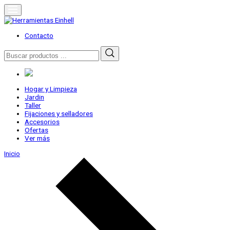
Skip
to
content
Herramientas Einhell
Distribuidor Oficial
Contacto
Buscar
por:
Hogar y Limpieza
Jardin
Taller
Fijaciones y selladores
Accesorios
Ofertas
Ver más
Inicio