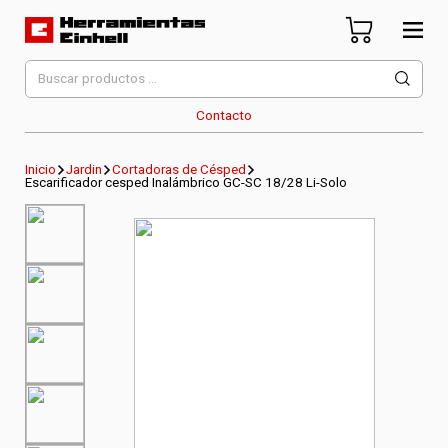
Skip
to
content
Herramientas Einhell
Distribuidor Oficial
Buscar
por:
Contacto
Inicio
Jardin
Cortadoras de Césped
Escarificador cesped Inalámbrico GC-SC 18/28 Li-Solo