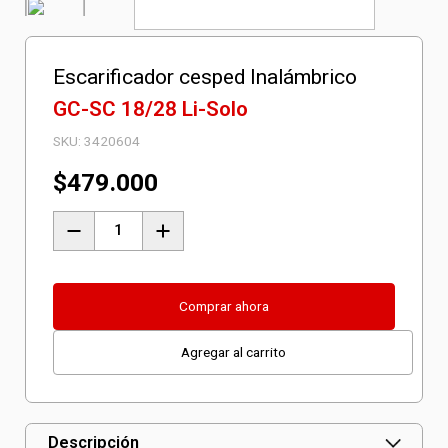
Escarificador cesped Inalámbrico
GC-SC 18/28 Li-Solo
SKU:
3420604
$
479.000
Escarificador
cesped
Inalámbrico
GC-
Comprar ahora
SC
Agregar al carrito
18/28
Li-
Solo
cantidad
Descripción