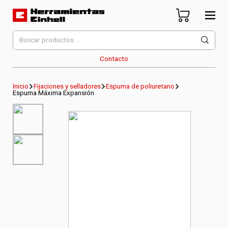
Skip
to
content
Herramientas Einhell
Distribuidor Oficial
Buscar
por:
Contacto
Inicio
Fijaciones y selladores
Espuma de poliuretano
Espuma Máxima Expansión