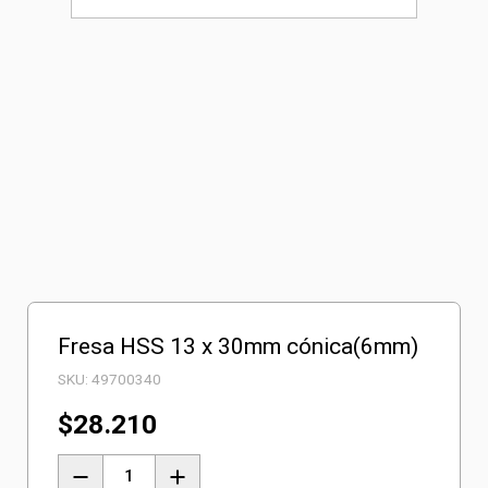
Fresa HSS 13 x 30mm cónica(6mm)
SKU:
49700340
$
28.210
Fresa