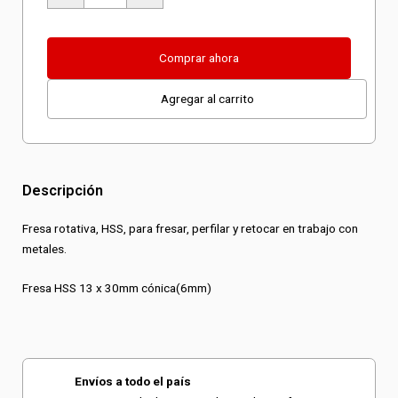
HSS
13
x
Comprar ahora
30mm
Agregar al carrito
cónica(6mm)
cantidad
Descripción
Fresa rotativa, HSS, para fresar, perfilar y retocar en trabajo con
metales.
Fresa HSS 13 x 30mm cónica(6mm)
Envíos a todo el país