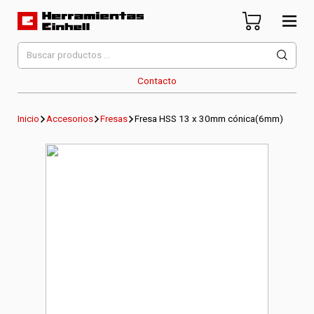
Skip
to
content
Herramientas Einhell
Distribuidor Oficial
Buscar
por:
Contacto
Inicio
Accesorios
Fresas
Fresa HSS 13 x 30mm cónica(6mm)