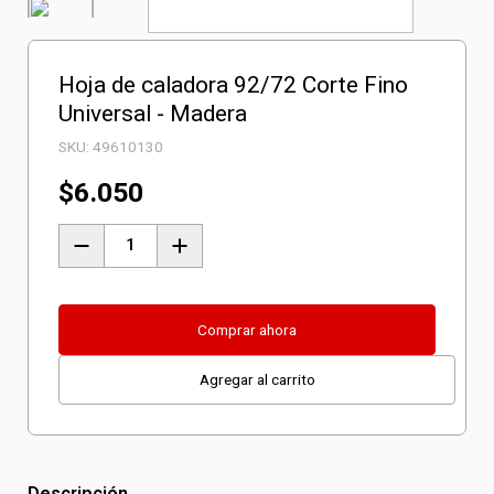
Hoja de caladora 92/72 Corte Fino
Universal - Madera
SKU:
49610130
$
6.050
Hoja
de
caladora
92/72
Comprar ahora
Corte
Agregar al carrito
Fino
Universal
-
Madera
Descripción