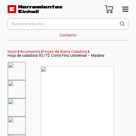
Skip
to
content
Herramientas Einhell
Distribuidor Oficial
Buscar
por:
Contacto
Inicio
Accesorios
Hojas de Sierra Caladora
Hoja de caladora 92/72 Corte Fino Universal – Madera