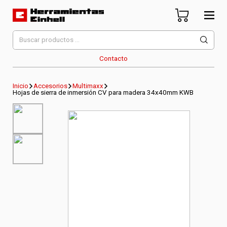
Skip
to
content
Herramientas Einhell
Distribuidor Oficial
Buscar
por:
Contacto
Inicio
Accesorios
Multimaxx
Hojas de sierra de inmersión CV para madera 34x40mm KWB