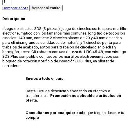
Juego
de
Comprar ahora
Agregar al carrito
3
cinceles
Descripción
Kwb
140
Juego de cinceles SDS (3 piezas), juego de cinceles cortos para martillo
mm
electroneumático con los tamaños más comunes, longitud de todos los
cantidad
cinceles: 140 mm, contiene 2 cinceles planos de 20 y 40 mm de ancho
para eliminar grandes cantidades de material y 1 cincel de punta para
trabajos de acabado, aptos para trabajos de cincelado en piedra y
hormigón, acero CR robusto con una dureza de HRC 45-48, con vástago
SDS Plus compatible con todos los martillos electroneumáticos con
bloqueo de rotación y orificio de inserción SDS Plus, en blíster de
corredera.
Envíos a todo el país
Hasta 10% de descuento abonando en efectivo o
transferencia.
Promoción no aplicable a artículos en
oferta.
Consultanos por cualquier duda
que tengas durante tu
compra