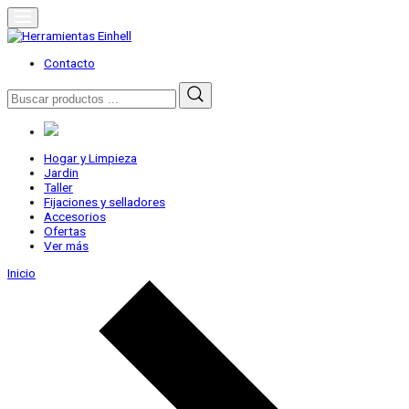
Skip
to
content
Herramientas Einhell
Distribuidor Oficial
Contacto
Buscar
por:
Hogar y Limpieza
Jardin
Taller
Fijaciones y selladores
Accesorios
Ofertas
Ver más
Inicio