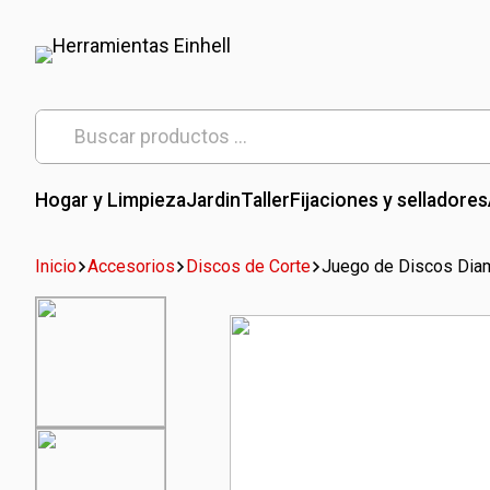
Skip
to
content
Herramientas Einhell
Distribuidor Oficial
Buscar
por:
Hogar y Limpieza
Jardin
Taller
Fijaciones y selladores
Inicio
Accesorios
Discos de Corte
Juego de Discos Dia