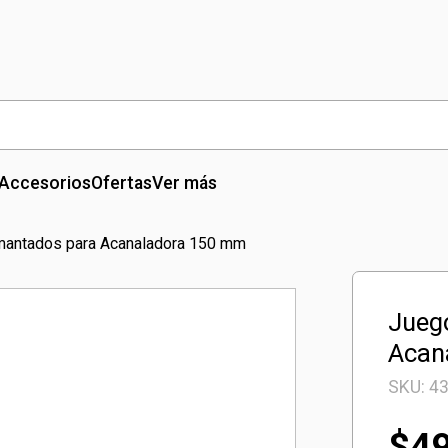
Accesorios
Ofertas
Ver más
mantados para Acanaladora 150 mm
Jueg
Acan
SKU:
4
$
4