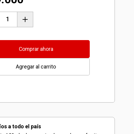
o
s
ntados
Comprar ahora
Agregar al carrito
ladora
dad
íos a todo el país