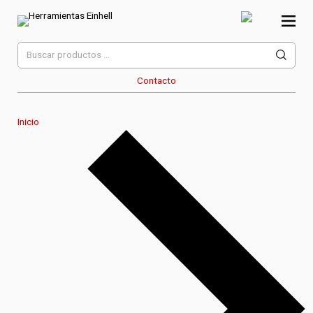
Skip
to
content
Herramientas Einhell
Distribuidor Oficial
Buscar
por:
Contacto
Inicio