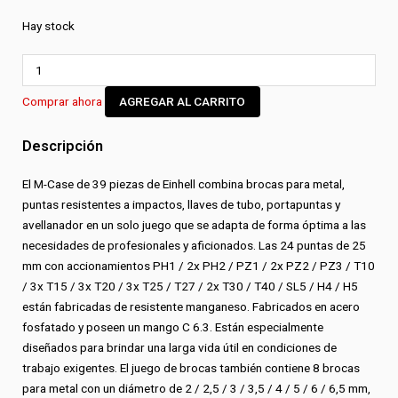
Hay stock
Juego
de
Comprar ahora
AGREGAR AL CARRITO
mechas
para
Descripción
metal
y
El M-Case de 39 piezas de Einhell combina brocas para metal,
puntas
puntas resistentes a impactos, llaves de tubo, portapuntas y
de
avellanador en un solo juego que se adapta de forma óptima a las
impacto
necesidades de profesionales y aficionados. Las 24 puntas de 25
39
mm con accionamientos PH1 / 2x PH2 / PZ1 / 2x PZ2 / PZ3 / T10
piezas
/ 3x T15 / 3x T20 / 3x T25 / T27 / 2x T30 / T40 / SL5 / H4 / H5
cantidad
están fabricadas de resistente manganeso. Fabricados en acero
fosfatado y poseen un mango C 6.3. Están especialmente
diseñados para brindar una larga vida útil en condiciones de
trabajo exigentes. El juego de brocas también contiene 8 brocas
para metal con un diámetro de 2 / 2,5 / 3 / 3,5 / 4 / 5 / 6 / 6,5 mm,