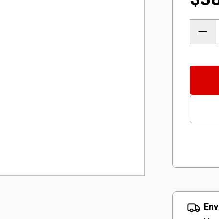
Jueg
de
Punta
Anilla
KWB
32
Pieza
canti
Env