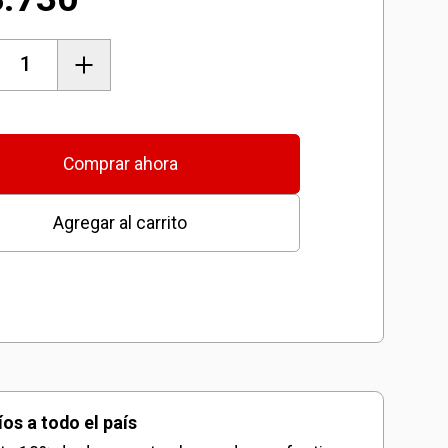
o
s
das
Comprar ahora
Agregar al carrito
s
dad
íos a todo el país