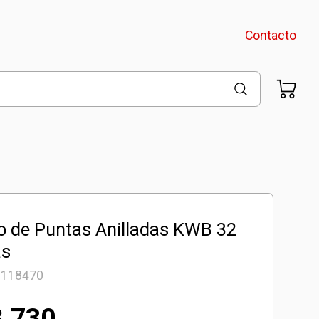
Contacto
o de Puntas Anilladas KWB 32
as
9118470
8.730