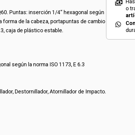
Has
o t
 TQ60. Puntas: inserción 1/4“ hexagonal según
art
r la forma de la cabeza, portapuntas de cambio
Con
dur
3, caja de plástico estable.
gonal según la norma ISO 1173, E 6.3
lador, Destornillador, Atornillador de Impacto.