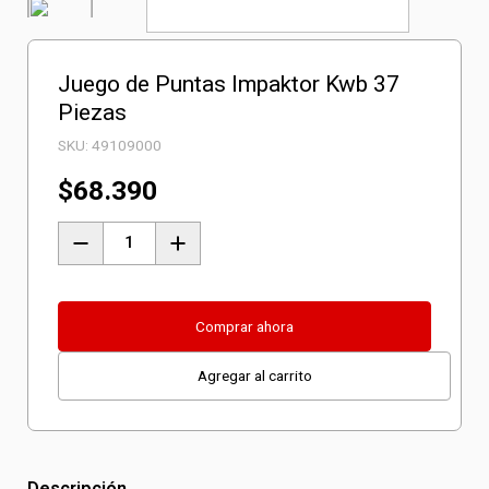
Juego de Puntas Impaktor Kwb 37
Piezas
SKU:
49109000
$
68.390
Juego
de
Puntas
Impaktor
Comprar ahora
Kwb
Agregar al carrito
37
Piezas
cantidad
Descripción