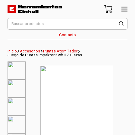
Skip
to
content
Herramientas Einhell
Distribuidor Oficial
Buscar
por:
Contacto
Inicio
Accesorios
Puntas Atornillador
Juego de Puntas Impaktor Kwb 37 Piezas