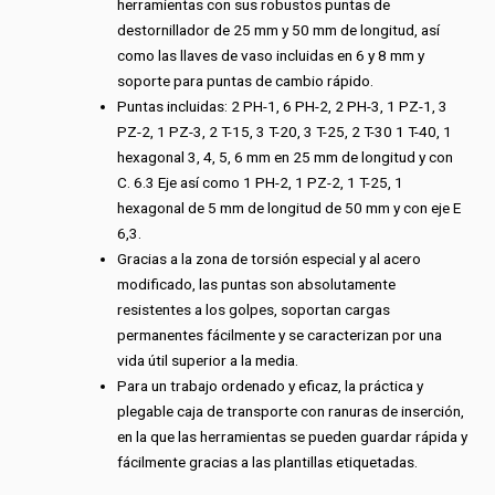
herramientas con sus robustos puntas de
destornillador de 25 mm y 50 mm de longitud, así
como las llaves de vaso incluidas en 6 y 8 mm y
soporte para puntas de cambio rápido.
Puntas incluidas: 2 PH-1, 6 PH-2, 2 PH-3, 1 PZ-1, 3
PZ-2, 1 PZ-3, 2 T-15, 3 T-20, 3 T-25, 2 T-30 1 T-40, 1
hexagonal 3, 4, 5, 6 mm en 25 mm de longitud y con
C. 6.3 Eje así como 1 PH-2, 1 PZ-2, 1 T-25, 1
hexagonal de 5 mm de longitud de 50 mm y con eje E
6,3.
Gracias a la zona de torsión especial y al acero
modificado, las puntas son absolutamente
resistentes a los golpes, soportan cargas
permanentes fácilmente y se caracterizan por una
vida útil superior a la media.
Para un trabajo ordenado y eficaz, la práctica y
plegable caja de transporte con ranuras de inserción,
en la que las herramientas se pueden guardar rápida y
fácilmente gracias a las plantillas etiquetadas.