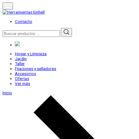
Skip
to
content
Herramientas Einhell
Distribuidor Oficial
Contacto
Buscar
por:
Hogar y Limpieza
Jardin
Taller
Fijaciones y selladores
Accesorios
Ofertas
Ver más
Inicio