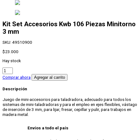
Kit Set Accesorios Kwb 106 Piezas Minitorno
3 mm
SKU:
49510900
$
23.000
Hay stock
Kit
Set
Comprar ahora
Agregar al carrito
Accesorios
Kwb
Descripción
106
Piezas
Juego de mini-accesorios para taladradora, adecuado para todos los
Minitorno
sistemas de mini-taladradoras y para el empleo en ejes flexibles, vástago
3
de inserción de 3 mm, para lijar, fresar, cepillar y pulir, para trabajos en
mm
madera metal.
cantidad
Envíos a todo el país