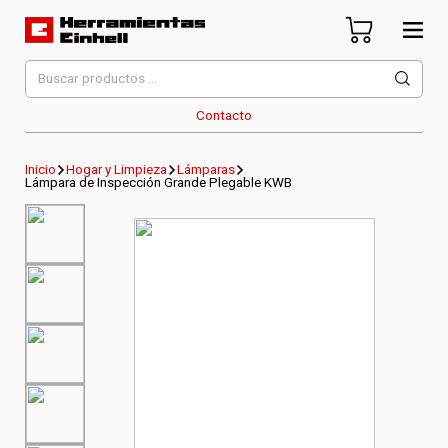
Skip
to
content
Herramientas Einhell
Distribuidor Oficial
Buscar
por:
Contacto
Inicio
Hogar y Limpieza
Lámparas
Lámpara de Inspección Grande Plegable KWB