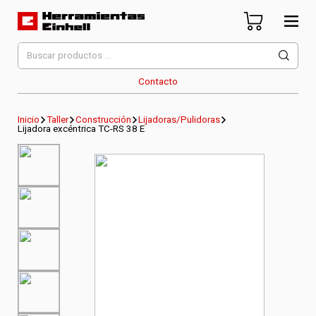
Skip
to
content
Herramientas Einhell
Distribuidor Oficial
Buscar
por:
Contacto
Inicio
Taller
Construcción
Lijadoras/Pulidoras
Lijadora excéntrica TC-RS 38 E