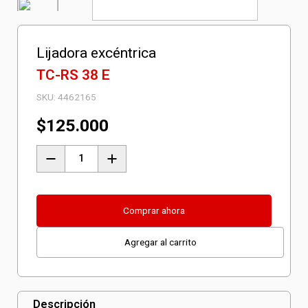
Lijadora excéntrica
TC-RS 38 E
SKU:
4462165
$
125.000
Lijadora
excéntrica
TC-
RS
Comprar ahora
38
Agregar al carrito
E
cantidad
Descripción