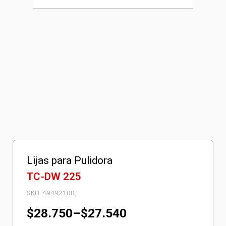
Lijas para Pulidora
TC-DW 225
SKU:
49492100
Rango
$
28.750
–
$
27.540