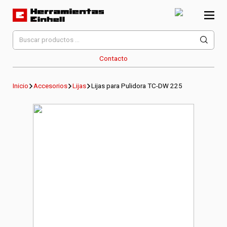
Skip
to
content
Herramientas Einhell
Distribuidor Oficial
Buscar
por:
Contacto
Inicio
Accesorios
Lijas
Lijas para Pulidora TC-DW 225