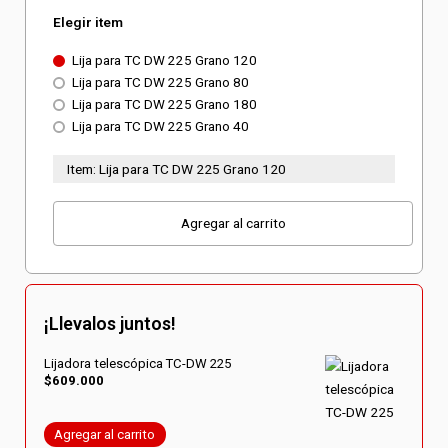
de
Elegir item
precios:
Lija para TC DW 225 Grano 120
Lija para TC DW 225 Grano 80
desde
Lija para TC DW 225 Grano 180
Lija para TC DW 225 Grano 40
$27.540
Item:
Lija para TC DW 225 Grano 120
hasta
Lijas
$28.750
Agregar al carrito
para
Pulidora
TC-
DW
¡Llevalos juntos!
225
cantidad
Lijadora telescópica TC-DW 225
$
609.000
Agregar al carrito